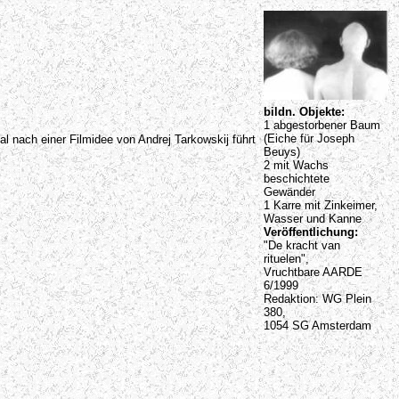
bildn. Objekte:
1 abgestorbener Baum
(Eiche für Joseph
 nach einer Filmidee von Andrej Tarkowskij führt
Beuys)
2 mit Wachs
beschichtete
Gewänder
1 Karre mit Zinkeimer,
Wasser und Kanne
Veröffentlichung:
"De kracht van
rituelen",
Vruchtbare AARDE
6/1999
Redaktion: WG Plein
380,
1054 SG Amsterdam