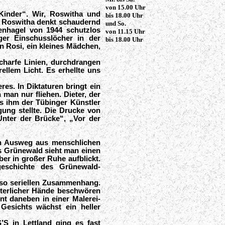
von 15.00 Uhr
Kinder“. Wir, Roswitha und
bis 18.00 Uhr
r. Roswitha denkt schaudernd
und So.
nhagel von 1944 schutzlos
von 11.15 Uhr
ger Einschusslöcher in der
bis 18.00 Uhr
n Rosi, ein kleines Mädchen,
charfe Linien, durchdrangen
ellem Licht. Es erhellte uns
es. In Diktaturen bringt ein
man nur fliehen. Dieter, der
ss ihm der Tübinger Künstler
gung stellte. Die Drucke von
„Unter der Brücke“, „Vor der
en Ausweg aus menschlichen
as Grünewald sieht man einen
er in großer Ruhe aufblickt.
geschichte des Grünewald-
nso seriellen Zusammenhang.
tterlicher Hände beschwören
t daneben in einer Malerei-
Gesichts wächst ein heller
’S in Lettland ging es fast