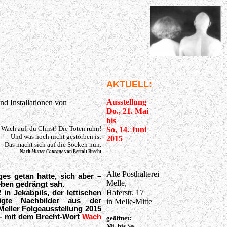
AKTUELL:
Ausstellung
nd Installationen von
Do., 21. Mai
bis
Wach auf, du Christ! Die Toten ruhn!
So, 14. Juni
Und was noch nicht gestorben ist
2015
Das macht sich auf die Socken nun.
Nach
Mutter Courage
von Bertolt Brecht
Alte Posthalterei
ges getan hatte, sich aber –
Melle,
ben gedrängt sah.
Haferstr. 17
in Jekabpils, der lettischen
eigte
Nachbilder aus der
in Melle-Mitte
 Meller Folgeausstellung 2015
 – mit dem Brecht-Wort
Wach
geöffnet:
Mi. bis Sa.