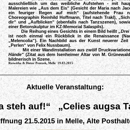
ausschließlich um das weibliche Aufstehen - mit hau
Malereien wie „Aus dem Eis“ (Gesicht der Maria nach Jac
ein feuriger Regen auf mich“ (aufstehende Frau n
Choreographin Reinhild Hoffmann, Titel nach Trakl), „Si
dir“ und „Aufblicken“ (ebenfalls nach Tanzszenen), sowi
einer Betonskulptur im KZ-Memorial Salaspils).
Die Reihung eines Gesichts in einem Bild heißt
„Drei
ist noch einmal ein Rückblick in die Renaissance (Na
„Melencolia“). Ein Nachbild aus der Kunst neuerer Zeit
„Perlen“ von Felix Nussbaum).
Mit einer Wandinstallation aus zwölf Druckvariati
Hände“
(Zitat aus dem Isenheimer Altar von M. Grünewald)
bildnerisch in Szene.
Roswitha & Dieter Pentzek, Melle
19.03.2015
Aktuelle Veranstaltung:
a steh auf!“ „Celies augsa T
ffnung 21.5.2015 in Melle, Alte Posthalt