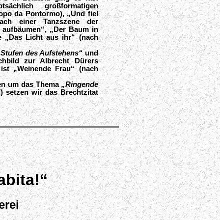
ptsächlich
großformatigen
opo da Pontormo), „Und fiel
ach einer Tanzszene der
ch aufbäumen“, „Der Baum in
e „Das Licht aus ihr“ (nach
 Stufen des Aufstehens“
und
chbild zur Albrecht Dürers
 ist „Weinende Frau“ (nach
onen um das Thema
„Ringende
 setzen wir das Brechtzitat
abita!“
erei