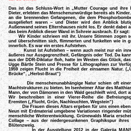
Das ist das Schluss-Wort in „Mutter Courage und ihre 
Dieter, erlebten das Menschen
un
würdige bereits als Kinde
an die brennenden Gefangenen, die dem Phosphorbombe
ausgeliefert waren – und Dieter wird den Anblick bluti
Außenwand seines Elternhauses nicht los. Er denkt dabei a
das beim Anblick dieser Wand in Schreie ausbrach. Er sagt:
Wir Kinder schrieen mit ihr. Unsere Stimmen zogen s
und überschnitten sich, flimmerten und funkelten wie in gr
innerlich. Es war ein erstes Aufstehen.
Kunst ist Aufstehen – wenn auch meist nur ein inner
äußeres nur Ausgegrenztheit, Gefängnis oder Tod. Da kann 
aus der DDR-Diktatur floh, hatte im Westen das Glück, da
Ugge Bärtle Stein und Presse für Lithographien zur Verfü
1959 zeigen Flucht in die Freiheit der einsamen Natur. (
Brücke“, „Herbst-Braut“)
Die menschenunabhängige Natur schien oft ein
Machtstrukturen zu bieten. Im Isenheimer Altar des Matthi
Mann, der von Dämonen in den Wald geschleift wird, dort ab
Wir beschreiben in einer Vierer-Reihe die Befreiungs
Eremiten („Flucht, Grün, Nachleuchten, Wegstein“)
Die Frauen dieses Altars ergeben für uns einen ebe
Neun mit Erdmaterial umgebene Variationen ringender mü
menschliche Weiterentwicklung. Grünewalds Maria erschein
Collage – aus der niedergesunkenen Graphikspur ihres 
Blütenzweig.
In der Ausstellung 2012 in der Galerija MANS