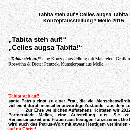
Tabita steh auf * Celies augsa Tabita
Konzeptausstellung * Melle 2015
„Tabita steh auf!“
„Celies augsa Tabita!“
„Tabita steh auf“
eine Konzeptausstellung mit Malereien, Grafk u
Roswitha & Dieter Pentzek, Künstlerpaar aus Melle
Tabita steh auf!
sagte Petrus einst zu einer Frau, die viel Menschenwürdi
vielleicht durch menschen
un
würdige Zustände - aus dem Le
Zur Ehre weiblichen Aufstehens richteten wir 2012 
Partnerstadt Melles, eine Ausstellung aus. Sie z
Renaissancezeit und Frauen aus heutigen Tanzszenen
. Die
wird auch das Petrus-Wort mit etwas Heutigem verbinden
auf du Christ!