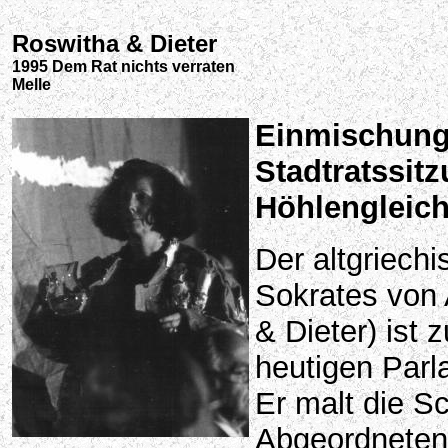
Roswitha & Dieter
1995 Dem Rat nichts verraten
Melle
Einmischung 
Stadtratssit
Höhlengleic
Der altgriech
Sokrates von
& Dieter) ist 
heutigen Parl
Er malt die S
Abgeordneten