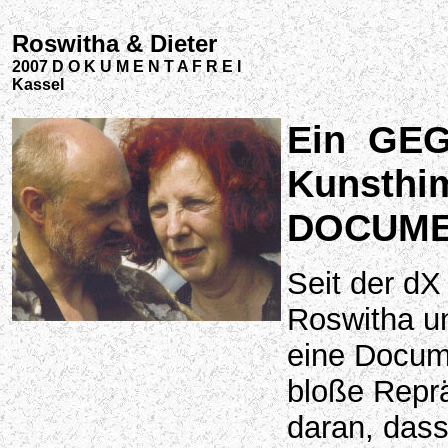
Roswitha & Dieter
2007 D O K U M E N T A F R E I
Kassel
Ein GE
Kunsthi
DOCUME
Seit der dX 
Roswitha un
eine Docume
bloße Repr
daran, dass